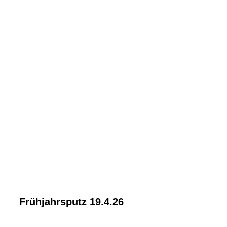
WhatsApp Image 2026-04-25 at 21.04.04
Frühjahrsputz 19.4.26