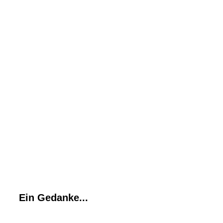
PHOTO-2026-04-19-15-24-17
Ein Gedanke...